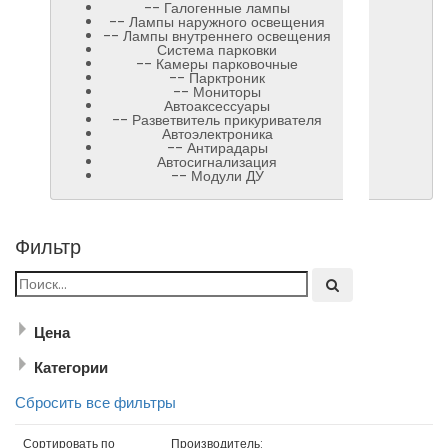
-- Галогенные лампы
-- Лампы наружного освещения
-- Лампы внутреннего освещения
Система парковки
-- Камеры парковочные
-- Парктроник
-- Мониторы
Автоаксессуары
-- Разветвитель прикуривателя
Автоэлектроника
-- Антирадары
Автосигнализация
-- Модули ДУ
Фильтр
p.
до
p.
Сбросить фильтр
Камеры парковочные
(6)
Цена
Парктроник
(3)
Мониторы
(3)
Категории
Сбросить все фильтры
Сортировать по
Производитель: