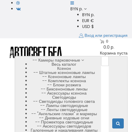
BYN p.
BYN p.
EUR €
USD $
Вход или регистрация
0
0.0 p.
Корзина пуста
-- Камеры парковочные
Весь каталог
Ксенон
-- Штатные ксеноновые лампы
-- Ксеноновые лампы
-- Комплекты ксенона
-- Блоки розжига
-- Биксеноновые линзы
-- Аксессуары ксенона
Светодиоды
-- Светодиоды головного света
-- Лампы светодиодные
-- Ленты светодиодные
-- "Ангельские глазки" и маркеры
-- Дневные ходовые огни
-- Прожектора светодиодные
-- Аксессуары светодиодов
Галогенные и накаливания лампы