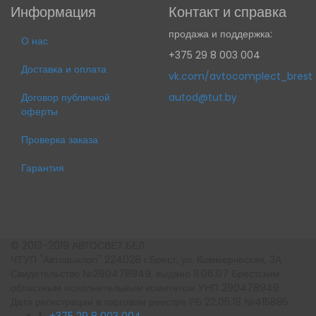
Информация
Контакт и справка
продажа и поддержка:
О нас
+375 29 8 003 004
Доставка и оплата
vk.com/avtocomplect_brest
Договор публичной
autod@tut.by
оферты
Проверка заказа
Гарантия
© 2013-2019
АВТОСВЕТ.БЕЛ
ЧТУП "Автовыхлоп" 224028 г.Брест, ул. Коммерческая, 3А
Свидетельство №290478949, выдано 11.06.07 Брестским
областным исполнительным комитетом УНП 290478949
Дата регистрации в торговом реестре РБ 22.05.18 №415885